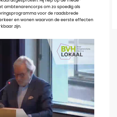
al uitgesproken. Hij riep op de mede-
het ambtenarencorps om zo spoedig als
oeringsprogramma voor de raadsbrede
erkeer en wonen waarvan de eerste effecten
kbaar zijn.