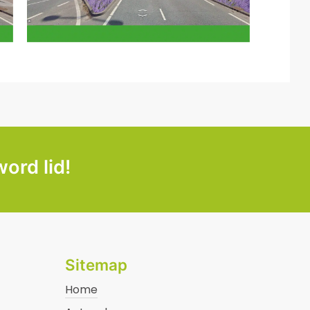
word lid!
Sitemap
Home