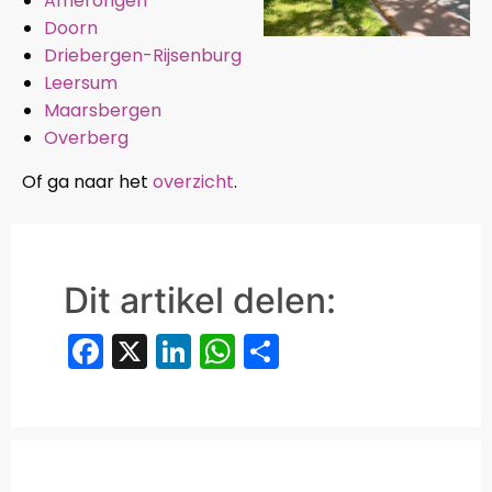
Amerongen
Doorn
Driebergen-Rijsenburg
Leersum
Maarsbergen
Overberg
Of ga naar het
overzicht
.
Dit artikel delen:
Facebook
X
LinkedIn
WhatsApp
Delen